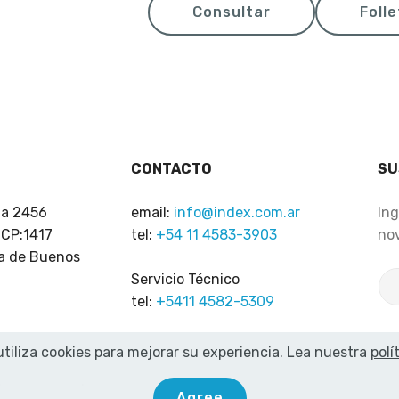
Consultar
Foll
CONTACTO
SU
za 2456
email:
info@index.com.ar
Ing
- CP:1417
tel:
+54 11 4583-3903
no
a de Buenos
Servicio Técnico
tel:
+5411 4582-5309
utiliza cookies para mejorar su experiencia. Lea nuestra
polí
chos reservados
Agree