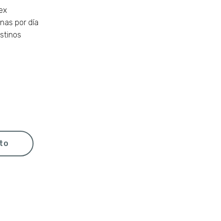
ex
nas por día
stinos
eto