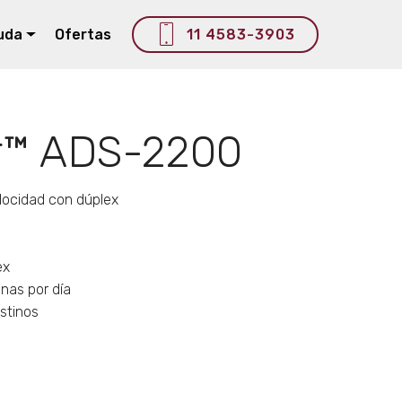
uda
Ofertas
11 4583-3903
r™ ADS-2200
elocidad con dúplex
ex
nas por día
stinos